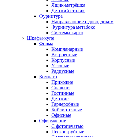
Ящик-матрёшка
Детский столик
Фурнитура
Направляющие с доводчиком
Фурнитура метабокс
Системы карго
Шкафы-купе
Форма
Компланарные
Встроенные
Корпусные
Угловые
Радиусные
Комната
Прихожие
Спальни
Гостинные
Детские
Гардеробные
Библиотечные
Офисные
Оформление
С фотопечатью
Пескоструйные