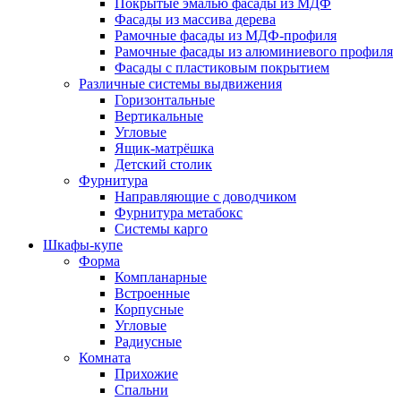
Покрытые эмалью фасады из МДФ
Фасады из массива дерева
Рамочные фасады из МДФ-профиля
Рамочные фасады из алюминиевого профиля
Фасады с пластиковым покрытием
Различные системы выдвижения
Горизонтальные
Вертикальные
Угловые
Ящик-матрёшка
Детский столик
Фурнитура
Направляющие с доводчиком
Фурнитура метабокс
Системы карго
Шкафы-купе
Форма
Компланарные
Встроенные
Корпусные
Угловые
Радиусные
Комната
Прихожие
Спальни