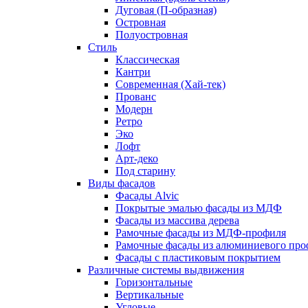
Дуговая (П-образная)
Островная
Полуостровная
Стиль
Классическая
Кантри
Современная (Хай-тек)
Прованс
Модерн
Ретро
Эко
Лофт
Арт-деко
Под старину
Виды фасадов
Фасады Alvic
Покрытые эмалью фасады из МДФ
Фасады из массива дерева
Рамочные фасады из МДФ-профиля
Рамочные фасады из алюминиевого про
Фасады с пластиковым покрытием
Различные системы выдвижения
Горизонтальные
Вертикальные
Угловые