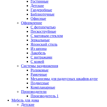
Гостинные
Детские
Гардеробные
Библиотечные
Офисные
Оформление
С фотопечатью
Пескоструйные
С матовым стеклом
Зеркальные
Японский стиль
Из шпона
Лакобель
С витражами
С кожей
Системы раздвижения
Роликовые
Рамочные
Механизмы для радиусных шкафов-купе
Подвесные
Компланарные
Производители
Производитель 1
Мебель для дома
Детские