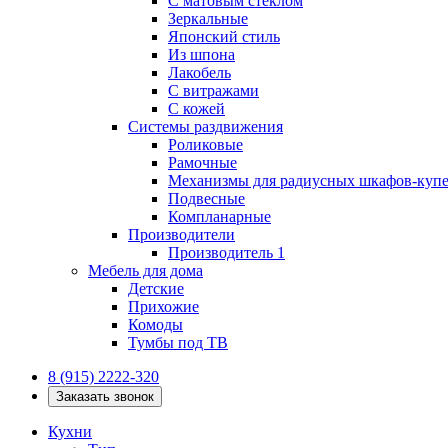
С матовым стеклом
Зеркальные
Японский стиль
Из шпона
Лакобель
С витражами
С кожей
Системы раздвижения
Роликовые
Рамочные
Механизмы для радиусных шкафов-куп
Подвесные
Компланарные
Производители
Производитель 1
Мебель для дома
Детские
Прихожие
Комоды
Тумбы под ТВ
8 (915) 2222-320
Заказать звонок
Кухни