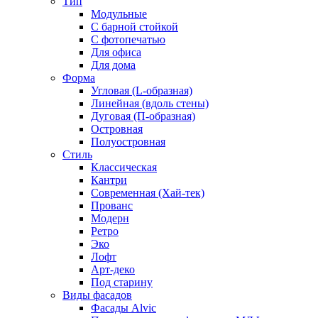
Тип
Модульные
С барной стойкой
С фотопечатью
Для офиса
Для дома
Форма
Угловая (L-образная)
Линейная (вдоль стены)
Дуговая (П-образная)
Островная
Полуостровная
Стиль
Классическая
Кантри
Современная (Хай-тек)
Прованс
Модерн
Ретро
Эко
Лофт
Арт-деко
Под старину
Виды фасадов
Фасады Alvic