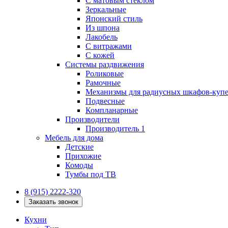
С матовым стеклом
Зеркальные
Японский стиль
Из шпона
Лакобель
С витражами
С кожей
Системы раздвижения
Роликовые
Рамочные
Механизмы для радиусных шкафов-куп
Подвесные
Компланарные
Производители
Производитель 1
Мебель для дома
Детские
Прихожие
Комоды
Тумбы под ТВ
8 (915) 2222-320
Заказать звонок
Кухни