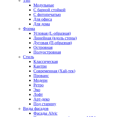
Тип
Модульные
С барной стойкой
С фотопечатью
Для офиса
Для дома
Форма
Угловая (L-образная)
Линейная (вдоль стены)
Дуговая (П-образная)
Островная
Полуостровная
Стиль
Классическая
Кантри
Современная (Хай-тек)
Прованс
Модерн
Ретро
Эко
Лофт
Арт-деко
Под старину
Виды фасадов
Фасады Alvic