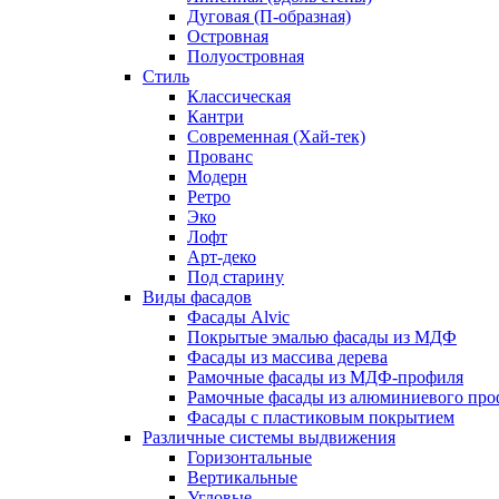
Дуговая (П-образная)
Островная
Полуостровная
Стиль
Классическая
Кантри
Современная (Хай-тек)
Прованс
Модерн
Ретро
Эко
Лофт
Арт-деко
Под старину
Виды фасадов
Фасады Alvic
Покрытые эмалью фасады из МДФ
Фасады из массива дерева
Рамочные фасады из МДФ-профиля
Рамочные фасады из алюминиевого про
Фасады с пластиковым покрытием
Различные системы выдвижения
Горизонтальные
Вертикальные
Угловые