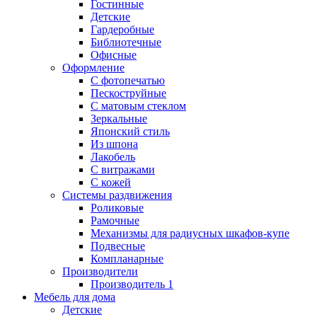
Гостинные
Детские
Гардеробные
Библиотечные
Офисные
Оформление
С фотопечатью
Пескоструйные
С матовым стеклом
Зеркальные
Японский стиль
Из шпона
Лакобель
С витражами
С кожей
Системы раздвижения
Роликовые
Рамочные
Механизмы для радиусных шкафов-купе
Подвесные
Компланарные
Производители
Производитель 1
Мебель для дома
Детские