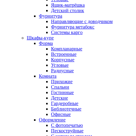
Ящик-матрёшка
Детский столик
Фурнитура
Направляющие с доводчиком
Фурнитура метабокс
Системы карго
Шкафы-купе
Форма
Компланарные
Встроенные
Корпусные
Угловые
Радиусные
Комната
Прихожие
Спальни
Гостинные
Детские
Гардеробные
Библиотечные
Офисные
Оформление
С фотопечатью
Пескоструйные