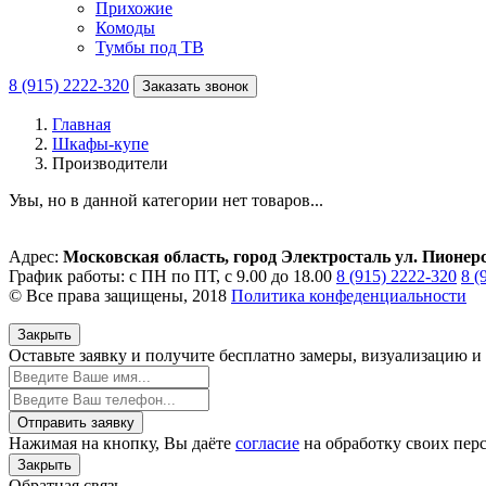
Прихожие
Комоды
Тумбы под ТВ
8 (915) 2222-320
Заказать звонок
Главная
Шкафы-купе
Производители
Увы, но в данной категории нет товаров...
Адрес:
Московская область, город Электросталь ул. Пионер
График работы: с ПН по ПТ, с 9.00 до 18.00
8 (915) 2222-320
8 (
© Все права защищены, 2018
Политика конфеденциальности
Закрыть
Оставьте заявку и
получите бесплатно
замеры, визуализацию и 
Отправить заявку
Нажимая на кнопку, Вы даёте
согласие
на обработку своих пер
Закрыть
Обратная связь