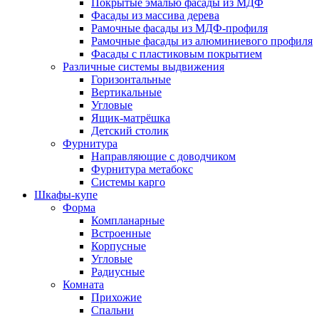
Покрытые эмалью фасады из МДФ
Фасады из массива дерева
Рамочные фасады из МДФ-профиля
Рамочные фасады из алюминиевого профиля
Фасады с пластиковым покрытием
Различные системы выдвижения
Горизонтальные
Вертикальные
Угловые
Ящик-матрёшка
Детский столик
Фурнитура
Направляющие с доводчиком
Фурнитура метабокс
Системы карго
Шкафы-купе
Форма
Компланарные
Встроенные
Корпусные
Угловые
Радиусные
Комната
Прихожие
Спальни