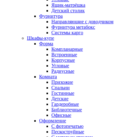
Ящик-матрёшка
Детский столик
Фурнитура
Направляющие с доводчиком
Фурнитура метабокс
Системы карго
Шкафы-купе
Форма
Компланарные
Встроенные
Корпусные
Угловые
Радиусные
Комната
Прихожие
Спальни
Гостинные
Детские
Гардеробные
Библиотечные
Офисные
Оформление
С фотопечатью
Пескоструйные