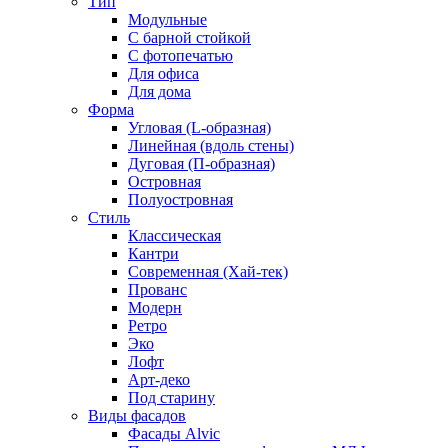
Тип
Модульные
С барной стойкой
С фотопечатью
Для офиса
Для дома
Форма
Угловая (L-образная)
Линейная (вдоль стены)
Дуговая (П-образная)
Островная
Полуостровная
Стиль
Классическая
Кантри
Современная (Хай-тек)
Прованс
Модерн
Ретро
Эко
Лофт
Арт-деко
Под старину
Виды фасадов
Фасады Alvic