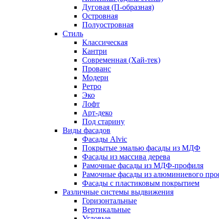
Дуговая (П-образная)
Островная
Полуостровная
Стиль
Классическая
Кантри
Современная (Хай-тек)
Прованс
Модерн
Ретро
Эко
Лофт
Арт-деко
Под старину
Виды фасадов
Фасады Alvic
Покрытые эмалью фасады из МДФ
Фасады из массива дерева
Рамочные фасады из МДФ-профиля
Рамочные фасады из алюминиевого про
Фасады с пластиковым покрытием
Различные системы выдвижения
Горизонтальные
Вертикальные
Угловые