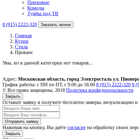
Прихожие
Комоды
Тумбы под ТВ
8 (915) 2222-320
Заказать звонок
Главная
Кухни
Стиль
Прованс
Увы, но в данной категории нет товаров...
Адрес:
Московская область, город Электросталь ул. Пионер
График работы: с ПН по ПТ, с 9.00 до 18.00
8 (915) 2222-320
8 (
© Все права защищены, 2018
Политика конфеденциальности
Закрыть
Оставьте заявку и
получите бесплатно
замеры, визуализацию и 
Отправить заявку
Нажимая на кнопку, Вы даёте
согласие
на обработку своих пер
Закрыть