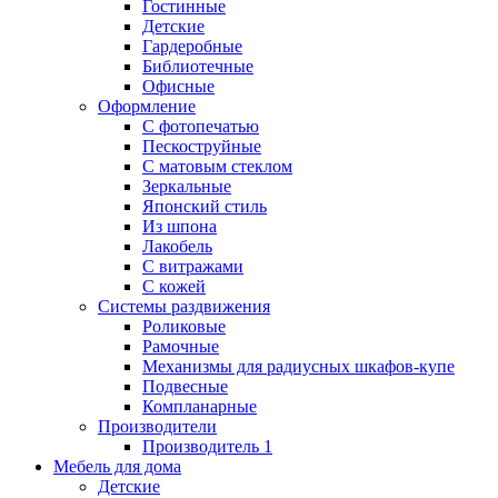
Гостинные
Детские
Гардеробные
Библиотечные
Офисные
Оформление
С фотопечатью
Пескоструйные
С матовым стеклом
Зеркальные
Японский стиль
Из шпона
Лакобель
С витражами
С кожей
Системы раздвижения
Роликовые
Рамочные
Механизмы для радиусных шкафов-купе
Подвесные
Компланарные
Производители
Производитель 1
Мебель для дома
Детские