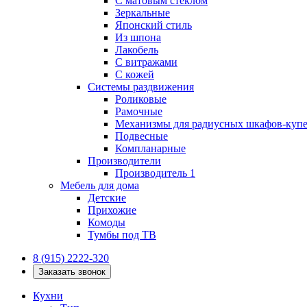
С матовым стеклом
Зеркальные
Японский стиль
Из шпона
Лакобель
С витражами
С кожей
Системы раздвижения
Роликовые
Рамочные
Механизмы для радиусных шкафов-куп
Подвесные
Компланарные
Производители
Производитель 1
Мебель для дома
Детские
Прихожие
Комоды
Тумбы под ТВ
8 (915) 2222-320
Заказать звонок
Кухни