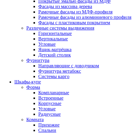
Покрытые эмалью фасады из МДФ
Фасады из массива дерева
Рамочные фасады из МДФ-профиля
Рамочные фасады из алюминиевого профиля
Фасады с пластиковым покрытием
Различные системы выдвижения
Горизонтальные
Вертикальные
Угловые
Ящик-матрёшка
Детский столик
Фурнитура
Направляющие с доводчиком
Фурнитура метабокс
Системы карго
Шкафы-купе
Форма
Компланарные
Встроенные
Корпусные
Угловые
Радиусные
Комната
Прихожие
Спальни