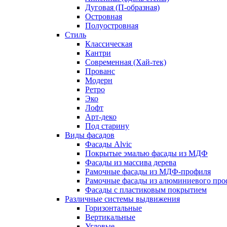
Дуговая (П-образная)
Островная
Полуостровная
Стиль
Классическая
Кантри
Современная (Хай-тек)
Прованс
Модерн
Ретро
Эко
Лофт
Арт-деко
Под старину
Виды фасадов
Фасады Alvic
Покрытые эмалью фасады из МДФ
Фасады из массива дерева
Рамочные фасады из МДФ-профиля
Рамочные фасады из алюминиевого про
Фасады с пластиковым покрытием
Различные системы выдвижения
Горизонтальные
Вертикальные
Угловые