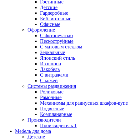
Гостинные
Детские
Гардеробные
Библиотечные
Офисные
Оформление
С фотопечатью
Пескоструйные
С матовым стеклом
Зеркальные
Японский стиль
Из шпона
Лакобель
С витражами
С кожей
Системы раздвижения
Роликовые
Рамочные
Механизмы для радиусных шкафов-купе
Подвесные
Компланарные
Производители
Производитель 1
Мебель для дома
Детские