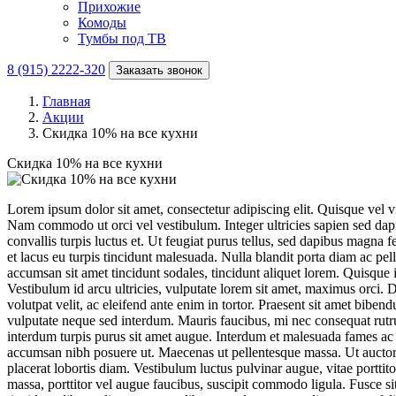
Прихожие
Комоды
Тумбы под ТВ
8 (915) 2222-320
Заказать звонок
Главная
Акции
Скидка 10% на все кухни
Скидка 10% на все кухни
Lorem ipsum dolor sit amet, consectetur adipiscing elit. Quisque vel 
Nam commodo ut orci vel vestibulum. Integer ultricies sapien sed dapibu
convallis turpis luctus et. Ut feugiat purus tellus, sed dapibus magna f
et lacus eu turpis tincidunt malesuada. Nulla blandit porta diam ac pe
accumsan sit amet tincidunt sodales, tincidunt aliquet lorem. Quisque i
Vestibulum id arcu ultricies, vulputate lorem sit amet, maximus orci. D
volutpat velit, ac eleifend ante enim in tortor. Praesent sit amet bibend
vulputate neque sed interdum. Mauris faucibus, mi nec consequat rutru
interdum turpis purus sit amet augue. Interdum et malesuada fames ac 
accumsan nibh posuere ut. Maecenas ut pellentesque massa. Ut auctor d
placerat lobortis diam. Vestibulum luctus pulvinar augue, vitae porttito
massa, porttitor vel augue faucibus, suscipit commodo ligula. Fusce si