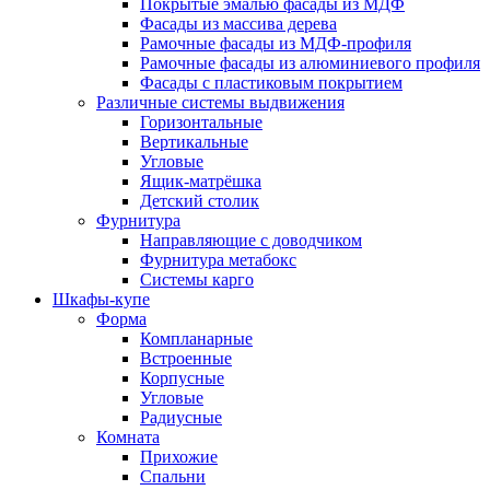
Покрытые эмалью фасады из МДФ
Фасады из массива дерева
Рамочные фасады из МДФ-профиля
Рамочные фасады из алюминиевого профиля
Фасады с пластиковым покрытием
Различные системы выдвижения
Горизонтальные
Вертикальные
Угловые
Ящик-матрёшка
Детский столик
Фурнитура
Направляющие с доводчиком
Фурнитура метабокс
Системы карго
Шкафы-купе
Форма
Компланарные
Встроенные
Корпусные
Угловые
Радиусные
Комната
Прихожие
Спальни