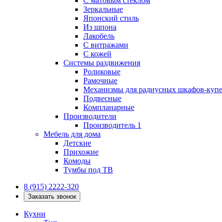
С матовым стеклом
Зеркальные
Японский стиль
Из шпона
Лакобель
С витражами
С кожей
Системы раздвижения
Роликовые
Рамочные
Механизмы для радиусных шкафов-куп
Подвесные
Компланарные
Производители
Производитель 1
Мебель для дома
Детские
Прихожие
Комоды
Тумбы под ТВ
8 (915) 2222-320
Заказать звонок
Кухни