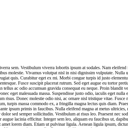
viverra sem. Vestibulum viverra lobortis ipsum at sodales. Nam eleifend 
s molestie. Vivamus volutpat nisl in nisi dignissim vulputate. Nulla ult
eugiat quis. Curabitur eget ex mi. Morbi congue turpis id justo elementum
llentesque. Fusce suscipit placerat rutrum. Sed eget augue eu tortor pre
n tellus ac odio accumsan gravida consequat eu neque. Proin blandit vehi
onec eget malesuada massa. Suspendisse justo odio, iaculis eget nulla eu
um risus. Donec molestie odio nisi, ac ornare nisl tristique vitae. Fusce m
m, turpis massa commodo ex, a fringilla magna lectus quis diam. Praese
ante ipsum primis in faucibus. Nulla eleifend magna at metus ultricies, 
olor sed semper sollicitudin. Vestibulum at risus leo. Praesent nec sod
r augue lacinia efficitur. Integer sem leo, aliquam eu faucibus ut, dapib
t amet lorem diam. Etiam ut pulvinar ligula. Aenean ligula ipsum, dictum