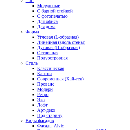
Тип
Модульные
С барной стойкой
С фотопечатью
Для офиса
Для дома
Форма
Угловая (L-образная)
Линейная (вдоль стены)
Дуговая (П-образная)
Островная
Полуостровная
Стиль
Классическая
Кантри
Современная (Хай-тек)
Прованс
Модерн
Ретро
Эко
Лофт
Арт-деко
Под старину
Виды фасадов
Фасады Alvic