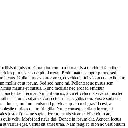
facilisis dignissim. Curabitur commodo mauris a tincidunt faucibus.
ricies purus vel suscipit placerat. Proin mattis tempor purus, sed
 luctus. Nulla ultrices tortor arcu, et vehicula felis laoreet a. Aliquam
tium mollis at ut ipsum. Sed sed nunc mi. Pellentesque purus sem,
cula mauris et cursus. Nunc facilisis nec eros id efficitur.
, auctor lacinia nisi. Nunc rhoncus, arcu et vehicula viverra, nisi leo
ollis nisi urna, sit amet consectetur nisl sagittis non. Fusce sodales
nt luctus, orci non euismod pulvinar, quam nisi gravida est, a
molestie ultrices quam fringilla. Nunc consequat diam lorem, ut
ales justo. Quisque sapien lorem, mattis sit amet bibendum ac,
us quis velit. Morbi sed risus dui. Donec in ipsum elit. Aenean lectus
 at varius eget, varius sit amet urna. Nam feugiat, nibh ac vestibulum