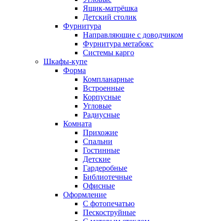
Ящик-матрёшка
Детский столик
Фурнитура
Направляющие с доводчиком
Фурнитура метабокс
Системы карго
Шкафы-купе
Форма
Компланарные
Встроенные
Корпусные
Угловые
Радиусные
Комната
Прихожие
Спальни
Гостинные
Детские
Гардеробные
Библиотечные
Офисные
Оформление
С фотопечатью
Пескоструйные